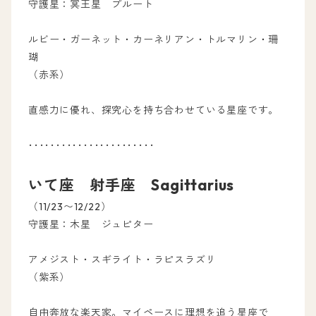
守護星：冥王星 プルート
ルビー・ガーネット・カーネリアン・トルマリン・珊
瑚
（赤系）
直感力に優れ、探究心を持ち合わせている星座です。
･･･････････････････････
いて座 射手座 Sagittarius
（11/23〜12/22）
守護星：木星 ジュピター
アメジスト・スギライト・ラピスラズリ
（紫系）
自由奔放な楽天家。マイペースに理想を追う星座で