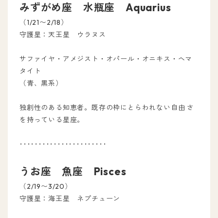
みずがめ座 水瓶座 Aquarius
（1/21〜2/18）
守護星：天王星 ウラヌス
サファイヤ・アメジスト・オパール・オニキス・ヘマ
タイト
（青、黒系）
独創性のある知恵者。既存の枠にとらわれない自由 さ
を持っている星座。
･･･････････････････････
うお座 魚座 Pisces
（2/19〜3/20）
守護星：海王星 ネプチューン