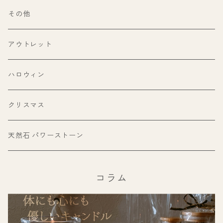
200ml〜299ml
ホワイトセージ
ウッドウィック（木芯）
その他
300ml以上
パワーストーン
糸芯
アウトレット
ヒマラヤ岩塩（ピンクソルト）
その他
ハロウィン
フラワー
クリスマス
天然石 パワーストーン
コラム