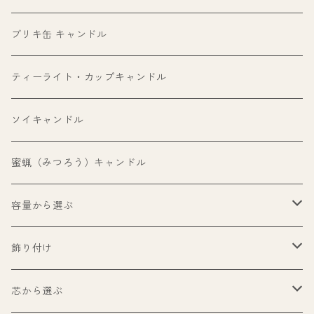
ブリキ缶 キャンドル
ティーライト・カップキャンドル
ソイキャンドル
蜜蝋（みつろう）キャンドル
容量から選ぶ
99ml以下
飾り付け
100ml〜199ml
パロサント
芯から選ぶ