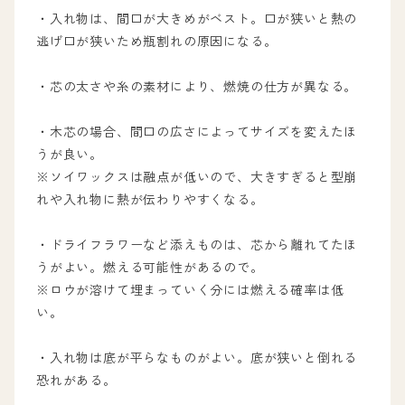
・入れ物は、間口が大きめがベスト。口が狭いと熱の
逃げ口が狭いため瓶割れの原因になる。
・芯の太さや糸の素材により、燃焼の仕方が異なる。
・木芯の場合、間口の広さによってサイズを変えたほ
うが良い。
※ソイワックスは融点が低いので、大きすぎると型崩
れや入れ物に熱が伝わりやすくなる。
・ドライフラワーなど添えものは、芯から離れてたほ
うがよい。燃える可能性があるので。
※ロウが溶けて埋まっていく分には燃える確率は低
い。
・入れ物は底が平らなものがよい。底が狭いと倒れる
恐れがある。