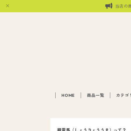
当店の
HOME
商品一覧
カテゴ
精霊馬（しょうりょううま）って？