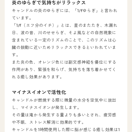
炎のゆらぎで気持ちがリラックス
キャンドルの炎のゆらぎには、「1/fゆらぎ」と言われ
ています。
「1/f（エフ分のイチ）」とは、星のまたたき、木漏れ
日、波の音、川のせせらぎ、そよ風などの自然現象に
含まれている一定のリズムのことで、このリズムは心
臓の鼓動に近いためリラックスできるといわれていま
す。
また炎の色、オレンジ色には副交感神経を優位にする
作用があり、緊張を和らげ、気持ちを落ち着かせてく
れる癒し効果があります。
マイナスイオンで活性化
キャンドルが燃焼する際に微量の水分を空気中に放出
し、マイナスイオンが発生します。
その量は滝から発生する量よりも多いとされ、疲労感
や不眠、ストレス解消に効果的です。
キャンドルを1時間使用した際に脳が感じる癒し効果は1