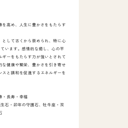
徳を高め、人生に豊かさをもたらす
」として古くから崇められ、特に心
しています。感情的な癒し、心の平
ルギーをもたらす力が強いとされて
的な健康や繁栄、豊かさを引き寄せ
ンスと調和を促進するエネルギーを
徳・長寿・幸福
誕生石・卯年の守護石、牡牛座・双
石