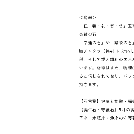
＜翡翠＞
「仁・義・礼・智・信」五
奇跡の石。
「幸運の石」や「繁栄の石
臓チャクラ（第4）に対応
穏、そして愛と調和のエネ
います。翡翠はまた、物理
ると信じられており、バラ
持ちます。
【石言葉】健康と繁栄・福
【誕生石・守護石】5月の
子座・水瓶座・魚座の守護