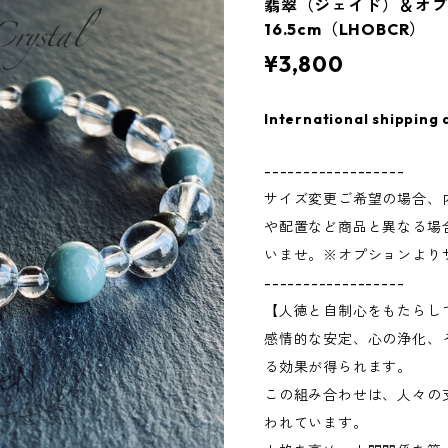
翡翠（ジェイド）＆オブ
16.5cm（LHOBCR）
¥3,800
International shipping 
------------------
サイズ変更ご希望の場合、
や配置など商品と異なる場
いませ。※オプションより
------------------
【人徳と自制心をもたらし
感情的な安定、心の浄化、
る効果が得られます。
この組み合わせは、人々の
われています。