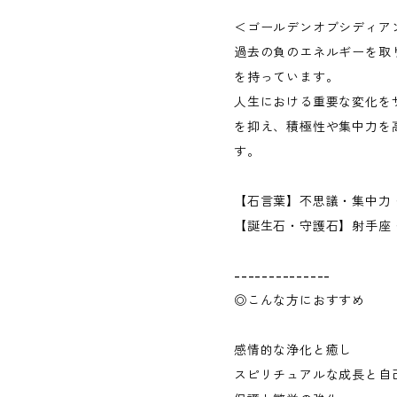
＜ゴールデンオブシディア
過去の負のエネルギーを取
を持っています。
人生における重要な変化を
を抑え、積極性や集中力を
す。
【石言葉】不思議・集中力
【誕生石・守護石】射手座
--------------
◎こんな方におすすめ
感情的な浄化と癒し
スピリチュアルな成長と自