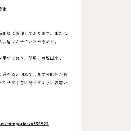
浄化
浄化後に製作しております。またお
らお届けさせていただきます。
を用いており、簡単に着脱出来ま
り過ぎると切れてします可能性があ
たりせず手首に滑らすように装着い
･
.net/categories/6335927