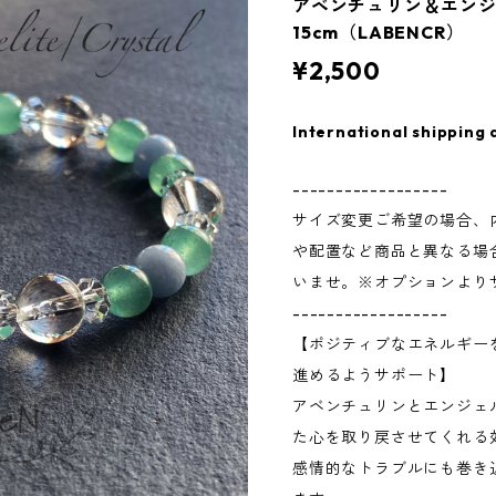
アベンチュリン＆エン
15cm（LABENCR）
¥2,500
International shipping 
------------------
サイズ変更ご希望の場合、
や配置など商品と異なる場
いませ。※オプションより
------------------
【ポジティブなエネルギー
進めるようサポート】
アベンチュリンとエンジェ
た心を取り戻させてくれる
感情的なトラブルにも巻き