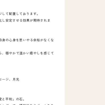
ジして配置しております。
化し安定させる効果が期待されま
自身の心身を思いやる余裕がなくな
ら、穏やかで温かい癒やしを感じて
）
セージ、月光
愛と平和」の石。