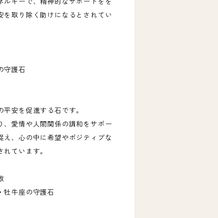
ネルギーで、精神的なサポートをを
安を取り除く助けになるとされてい
の守護石
の平安を促進する石です。
り、愛情や人間関係の調和をサポー
捉え、心の中に希望やポジティブな
されています。
敢
・牡牛座の守護石