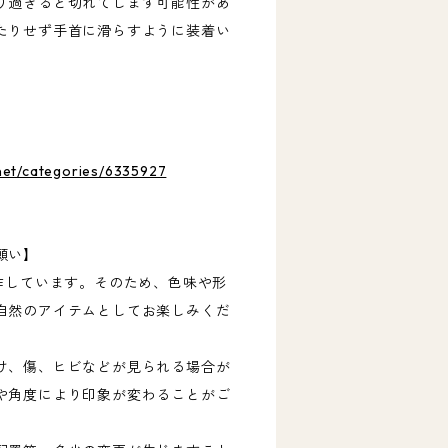
り過ぎると切れてします可能性があ
たりせず手首に滑らすように装着い
･
.net/categories/6335927
･
願い】
製作しています。そのため、色味や形
自然のアイテムとしてお楽しみくだ
け、傷、ヒビなどが見られる場合が
や角度により印象が変わることがご