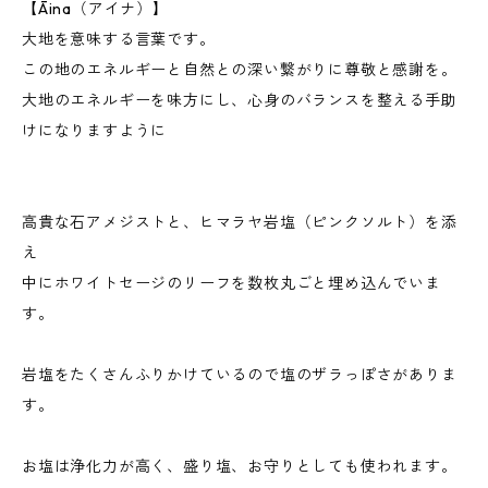
【Āina（アイナ）】
大地を意味する言葉です。
この地のエネルギーと自然との深い繋がりに尊敬と感謝を。
大地のエネルギーを味方にし、心身のバランスを整える手助
けになりますように
高貴な石アメジストと、ヒマラヤ岩塩（ピンクソルト）を添
え
中にホワイトセージのリーフを数枚丸ごと埋め込んでいま
す。
岩塩をたくさんふりかけているので塩のザラっぽさがありま
す。
お塩は浄化力が高く、盛り塩、お守りとしても使われます。