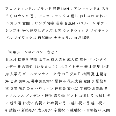
アロマキャンドル ブランド 通販 LieN リアンキャンドル ろう
そく ロウソク 香り アロマ リラックス 癒し おしゃれ かわい
い ガラス 玄関 リビング 寝室 浴室 お風呂 バスルーム ギフト
シンプル 浄化 癒やしグッズ 木芯 ウッドウィック ソイキャン
ドル ソイワックス 自然素材 ナチュラル ヨガ 瞑想
ご利用シーンやイベントなど：
お正月 初売り 初詣 お年玉 成人の日 成人式 節分 バレンタイ
ンデー 桃の節句（ひなまつり） ホワイトデー 春 お花見 お彼
岸 入学式 ゴールデンウィーク 母の日 父の日 梅雨 夏 山開き
海 七夕 お中元 暑中お見舞い 夏休み 花火大会 盆踊り 夏祭り
秋 防災 敬老の日 ハロウィン 運動会 文化祭 学園祭 お歳暮 冬
クリスマス プレゼント 贈物 贈り物 ギフト お返し 引っ越し祝
い 新生活 お祝い 内祝い 出産祝い 引っ越し祝い 引越し祝い
引越祝い 新築祝い 成人祝い 卒業祝い 就職祝い 合格祝い 入園