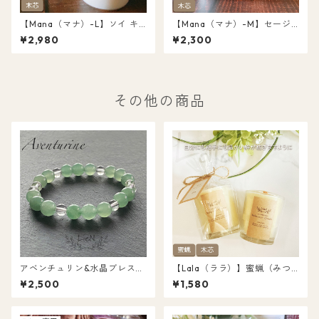
【Mana（マナ）-L】ソイ キ
【Mana（マナ）-M】セージ
ャンドル 木芯 ウッドウィック
リーフ埋め込み 浄化 ソイ キャ
¥2,980
¥2,300
パロサント＆ホワイトセージ
ンドル ウッドウィック（木
オーガニック 天然アロマ 浄化
芯） パロサント＆ホワイトセ
キャンドル
ージ オーガニック ボトルキャ
ンドル L011
その他の商品
アベンチュリン&水晶ブレスレ
【Lala（ララ）】蜜蝋（みつ
ット 15cm（LAB8CR6-1）
ろう）キャンドル ソイMix 1個
¥2,500
¥1,580
浄化キャンドル L031