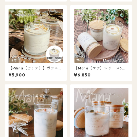
ンドルを！パロサント/ホワイ
然アロマ 浄化キャンドル
トセージ 浄化キャンドル オー
ガニック キャンドル 天然アロ
マ 送料無料
【Pilina（ピリナ）】ガラスか
【Mana（マナ）シリーズ3点
ぶせ蓋 ソイ キャンドル セージ
セット】ソイ キャンドル 木芯
¥5,900
¥6,850
＆パロサント 浄化 キャンドル
ウッドウィック パロサント＆
レフィル付選択可 送料無料
ホワイトセージ オーガニック
天然アロマ 浄化キャンドル