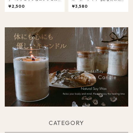
ライト＆水晶ブレスレット 15c
めのキャンドル】容器から材
¥2,500
¥3,580
m（LABENCR）
料まで選んで自分だけのキャ
ンドルを！パロサント/ホワイ
トセージ 浄化キャンドル オー
ガニック キャンドル 天然アロ
マ 送料無料
CATEGORY