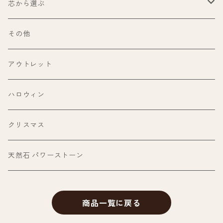
100ml〜199ml
パロサント
芯から選ぶ
200ml〜299ml
ホワイトセージ
ウッドウィック（木芯）
その他
300ml以上
パワーストーン
糸芯
アウトレット
ヒマラヤ岩塩（ピンクソルト）
その他
ハロウィン
フラワー
クリスマス
天然石 パワーストーン
商品一覧に戻る