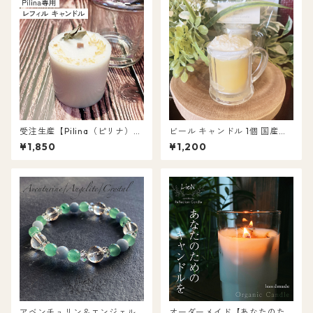
受注生産【Pilina（ピリナ）】
ビール キャンドル 1個 国産蜜
専用レフィル ソイ キャンドル
蝋（みつろう）×ソイワックス
¥1,850
¥1,200
セージ＆パロサント 浄化 キャ
L041
ンドル 日本製 国産
アベンチュリン＆エンジェル
オーダーメイド【あなたのた