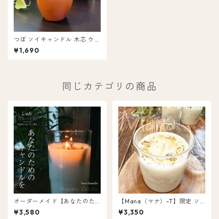
つぼ ソイキャンドル 木芯 ウッ
ドウィック 浄化 キャンドル
¥1,690
同じカテゴリの商品
オーダーメイド【あなたのた
【Mana（マナ）-T】限定 ソ
めのキャンドル】容器から材
イ キャンドル パロサント＆ホ
¥3,580
¥3,350
料まで選んで自分だけのキャ
ワイトセージ オーガニック 天