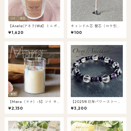
【Anela(アネラ)Wd】ミニボ
キャンドル芯 替芯（ロウ引き
トル ソイ キャンドル 香木パロ
済）約8cm 1本〜10本セット
¥1,620
¥100
サント＆ホワイトセージ 木芯
ウッドウィック L030Wd
【Mana（マナ）-S】ソイ キ
【2025年巳年パワーストー
ャンドル 木芯 ウッドウィック
ン】オニキス＆アメジスト＆
¥2,150
¥3,200
香木パロサント＆ホワイトセ
水晶ブレスレット 15cm（LON
ージ 浄化キャンドル 天然 オー
AMCR）
ガニック キャンドル