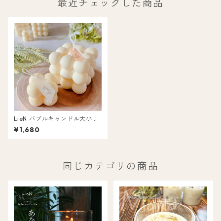
最近チェックした商品
LieN バブルキャンドル大小セ
ット 国産蜜蝋×ソイMix L034
¥1,680
同じカテゴリの商品