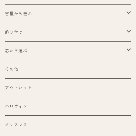
容量から選ぶ
99ml以下
飾り付け
100ml〜199ml
パロサント
芯から選ぶ
200ml〜299ml
ホワイトセージ
ウッドウィック（木芯）
その他
300ml以上
パワーストーン
糸芯
アウトレット
ヒマラヤ岩塩（ピンクソルト）
その他
ハロウィン
フラワー
クリスマス