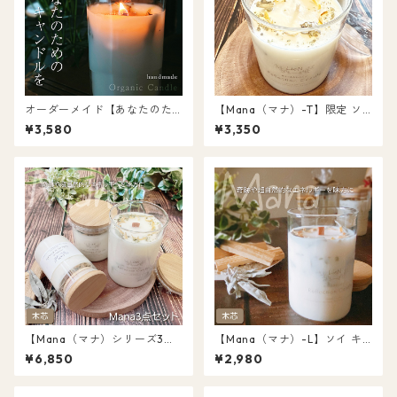
オーダーメイド【あなたのた
【Mana（マナ）-T】限定 ソ
めのキャンドル】容器から材
イ キャンドル パロサント＆ホ
¥3,580
¥3,350
料まで選んで自分だけのキャ
ワイトセージ オーガニック 天
ンドルを！パロサント/ホワイ
然アロマ 浄化キャンドル
トセージ 浄化キャンドル オー
ガニック キャンドル 天然アロ
マ 送料無料
【Mana（マナ）シリーズ3点
【Mana（マナ）-L】ソイ キ
セット】ソイ キャンドル 木芯
ャンドル 木芯 ウッドウィック
¥6,850
¥2,980
ウッドウィック パロサント＆
パロサント＆ホワイトセージ
ホワイトセージ オーガニック
オーガニック 天然アロマ 浄化
天然アロマ 浄化キャンドル
キャンドル