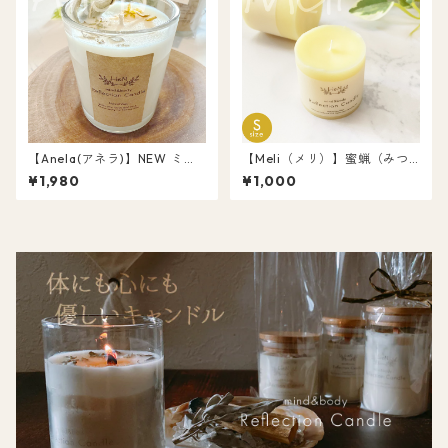
【Anela(アネラ)】NEW ミニ
【Meli（メリ）】蜜蝋（みつ
ボトル ソイ キャンドル 香木パ
ろう）キャンドル ソイMix S 1
¥1,980
¥1,000
ロサント＆ホワイトセージ オ
個 浄化キャンドル L045
ーガニック 天然アロマ 浄化キ
ャンドル L030