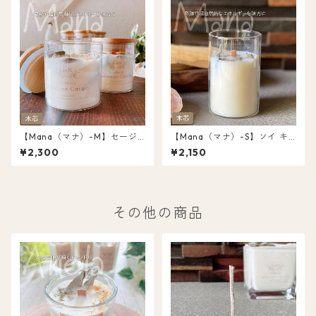
【Mana（マナ）-M】セージ
【Mana（マナ）-S】ソイ キ
リーフ埋め込み 浄化 ソイ キャ
ャンドル 木芯 ウッドウィック
¥2,300
¥2,150
ンドル ウッドウィック（木
香木パロサント＆ホワイトセ
芯） パロサント＆ホワイトセ
ージ 浄化キャンドル 天然 オー
ージ オーガニック ボトルキャ
ガニック キャンドル
ンドル L011
その他の商品