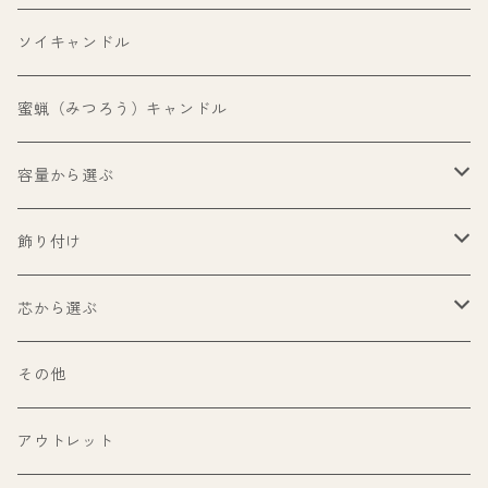
ソイキャンドル
蜜蝋（みつろう）キャンドル
容量から選ぶ
99ml以下
飾り付け
100ml〜199ml
パロサント
芯から選ぶ
200ml〜299ml
ホワイトセージ
ウッドウィック（木芯）
その他
300ml以上
パワーストーン
糸芯
アウトレット