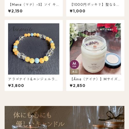
【Mana（マナ）-S】ソイ キ
【1000円ポッキリ】聖なる木
ャンドル 木芯 ウッドウィック
パロサント スティック 2本入
¥2,150
¥1,000
香木パロサント＆ホワイトセ
ティーライトキャンドル付き
ージ 浄化キャンドル 天然 オー
空間浄化 ヨガ 瞑想 送料無料
ガニック キャンドル
アラゴナイト&エンジェルライ
【Āina（アイナ）】Mサイズ
ト&水晶ブレスレット 16cm
ソイ キャンドル 木芯 ウッドウ
¥3,800
¥2,850
（LARANCRG-1）
ィック 浄化 ホワイトセージリ
ーフ入 アメジスト＆岩塩 L04
6