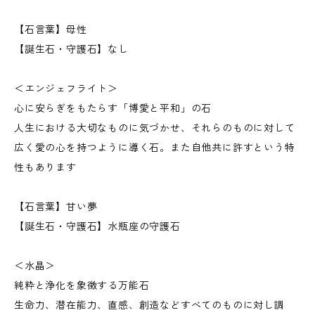
【石言葉】母性
【誕生石・守護石】なし
＜エンジェフライト＞
心に安らぎをもたらす「博愛と平和」の石
人生における大切なものに気づかせ、それらのものに対して
広く愛の心を持つように導く石。また自他共に許すという特
性もあります
【石言葉】甘い夢
【誕生石・守護石】水瓶座の守護石
＜水晶＞
純粋と浄化を象徴する万能石
生命力、潜在能力、直感、創造などすべてのものに対し調