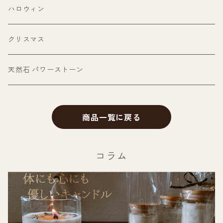
ヒマラヤ岩塩（ピンクソルト）
その他
ハロウィン
フラワー
クリスマス
天然石 パワーストーン
商品一覧に戻る
コラム