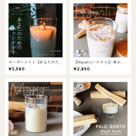
オーダーメイド【あなたのた
【Hauoli (ハウオリ)】希少な
めのキャンドル】容器から材
パロサントたっぷりソイキャ
¥3,580
¥2,850
料まで選んで自分だけのキャ
ンドル 250ml ボトル
ンドルを！パロサント/ホワイ
トセージ 浄化キャンドル オー
ガニック キャンドル 天然アロ
マ 送料無料