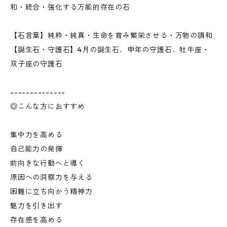
和・統合・強化する万能的存在の石
【石言葉】純粋・純真・生命を育み繁栄させる・万物の調和
【誕生石・守護石】4月の誕生石、申年の守護石、牡牛座・
双子座の守護石
--------------
◎こんな方におすすめ
集中力を高める
自己能力の発揮
前向きな行動へと導く
原因への洞察力を与える
困難に立ち向かう精神力
魅力を引き出す
存在感を高める