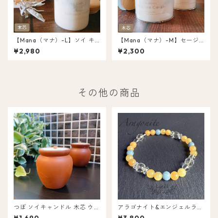
【Mana（マナ）-L】ソイ キ
【Mana（マナ）-M】セージ
ャンドル 木芯 ウッドウィック
リーフ埋め込み 浄化 ソイ キャ
¥2,980
¥2,300
パロサント＆ホワイトセージ
ンドル ウッドウィック（木
オーガニック 天然アロマ 浄化
芯） パロサント＆ホワイトセ
キャンドル
ージ オーガニック ボトルキャ
ンドル L011
その他の商品
つぼ ソイキャンドル 木芯 ウッ
アラゴナイト&エンジェルライ
ドウィック 浄化 キャンドル
ト&水晶ブレスレット 16cm