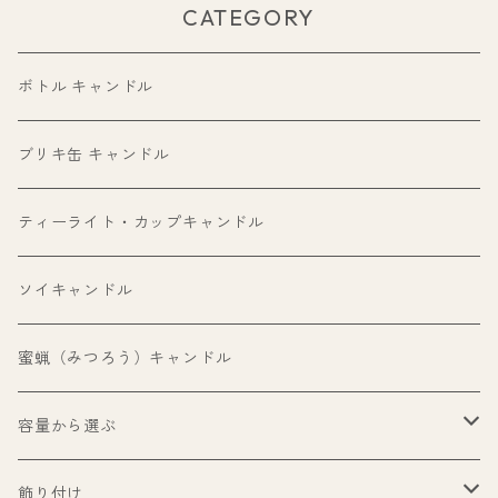
CATEGORY
ボトル キャンドル
ブリキ缶 キャンドル
ティーライト・カップキャンドル
ソイキャンドル
蜜蝋（みつろう）キャンドル
容量から選ぶ
99ml以下
飾り付け