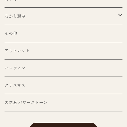
100ml〜199ml
パロサント
芯から選ぶ
200ml〜299ml
ホワイトセージ
ウッドウィック（木芯）
その他
300ml以上
パワーストーン
糸芯
アウトレット
ヒマラヤ岩塩（ピンクソルト）
その他
ハロウィン
フラワー
クリスマス
天然石 パワーストーン