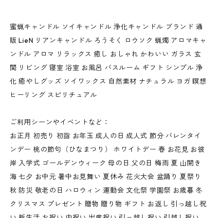
蜜蝋キャンドル ソイキャンドル 浄化キャンドル ブランド 通
販 LieN リアンキャンドル ろうそく ロウソク 蝋燭 アロマキャ
ンドル アロマ リラックス 癒し おしゃれ かわいい ガラス 玄
関 リビング 寝室 浴室 お風呂 バスルーム ギフト シンプル 浄
化 癒やしグッズ ソイワックス 自然素材 ナチュラル ヨガ 瞑想
ヒーリング スピリチュアル
ご利用シーンやイベントなど：
お正月 初売り 初詣 お年玉 成人の日 成人式 節分 バレンタイ
ンデー 桃の節句（ひなまつり） ホワイトデー 春 お花見 お彼
岸 入学式 ゴールデンウィーク 母の日 父の日 梅雨 夏 山開き
海 七夕 お中元 暑中お見舞い 夏休み 花火大会 盆踊り 夏祭り
秋 防災 敬老の日 ハロウィン 運動会 文化祭 学園祭 お歳暮 冬
クリスマス プレゼント 贈物 贈り物 ギフト お返し 引っ越し祝
い 新生活 お祝い 内祝い 出産祝い 引っ越し祝い 引越し祝い