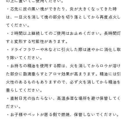
の上に置いてご使用ください。
・芯先に炭の黒い塊ができたり、炎が大きくなってきた時
は、一旦火を消して塊の部分を切り落としてから再度点火し
てください。
・２時間以上継続してのご使用はお止めください。長時間灯
すと変形する可能性があります。
・ドライフラワーや木などに引火した際は速やかに消化し取
り除いてください。
・お持ちの精油を使用する際は、火を消してからロウが溶け
た部分に数滴垂らすとアロマ効果が高まります。精油には引
火性のあるものもありますので、必ず火を消してから精油を
垂らしてください。
・直射日光の当たらない、高温多湿な場所を避け保管してく
ださい。
・お子様やペットが居る側で燃焼、保管しないでください。