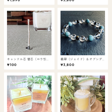
¥1,690
¥3,800
（LARANCRG-1）
キャンドル芯 替芯（ロウ引き
翡翠（ジェイド）＆オブシデ
済）約8cm 1本〜10本セット
ィアン ブレスレット 16.5cm
¥100
¥3,800
（LHOBCR）