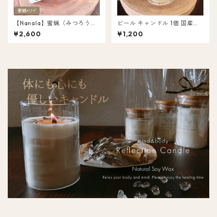
【Nanala】蜜蝋（みつろう）
ビール キャンドル 1個 国産蜜
ソイ ツートン キャンドル 浄化
蝋（みつろう）×ソイワックス
¥2,600
¥1,200
キャンドル 天然アロマ L047
L041