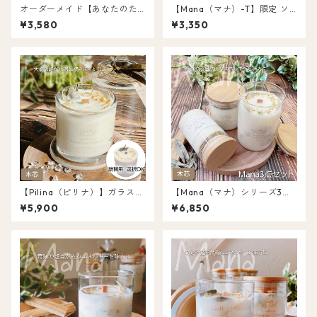
オーダーメイド【あなたのた
【Mana（マナ）-T】限定 ソ
めのキャンドル】容器から材
イ キャンドル パロサント＆ホ
¥3,580
¥3,350
料まで選んで自分だけのキャ
ワイトセージ オーガニック 天
ンドルを！パロサント/ホワイ
然アロマ 浄化キャンドル
トセージ 浄化キャンドル オー
ガニック キャンドル 天然アロ
マ 送料無料
【Pilina（ピリナ）】ガラスか
【Mana（マナ）シリーズ3点
ぶせ蓋 ソイ キャンドル セージ
セット】ソイ キャンドル 木芯
¥5,900
¥6,850
＆パロサント 浄化 キャンドル
ウッドウィック パロサント＆
レフィル付選択可 送料無料
ホワイトセージ オーガニック
天然アロマ 浄化キャンドル